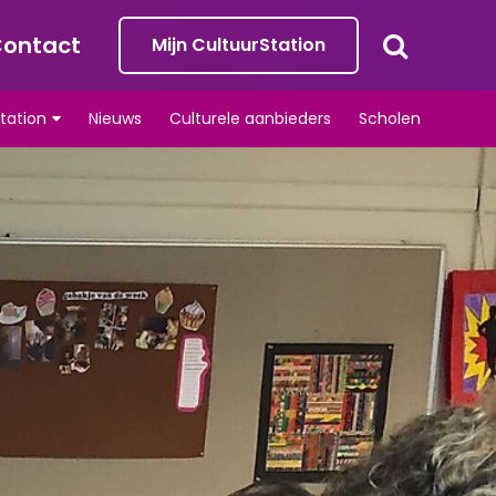
ontact
Mijn CultuurStation
tation
Nieuws
Culturele aanbieders
Scholen