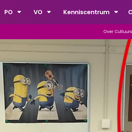
PO
VO
Kenniscentrum
C
Over Cultuurs