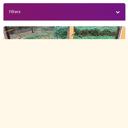
Filters
CultuurStation
Training ICC