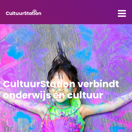
PO
VO
Kenniscentrum
Contact
Mijn CultuurStation
CultuurStation verbindt
onderwijs en cultuur
Over Cultuurstation
Nieuws