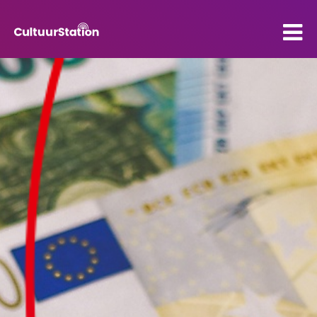
PO
VO
Kenniscentrum
Contact
Mijn CultuurStation
Over Cultuurstation
Nieuws