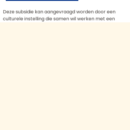
Deze subsidie kan aangevraagd worden door een
culturele instelling die samen wil werken met een
school in het vmbo, vso of pro. Dé kans om een stap
te zetten in cultuureducatie en daarmee de leerling
vooruit te helpen in hun culturele ontwikkeling. Deze
regeling kent drie fases:
Kennismaken en uitproberen
Samen ontwikkelen
Resultaten verduurzamen
Meer informatie subsidieregeling vmbo - vso -
pro