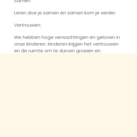
Samen:
Leren doe je samen en samen kom je verder.
Vertrouwen:
We hebben hoge verwachtingen en geloven in
onze kinderen. Kinderen krijgen het vertrouwen
en de ruimte om te durven groeien en
ontdekken.
Verantwoordelijkheid:
Kinderen leren om zelf keuzes te maken en na
te denken over hun gedrag. Zo dragen we bij
aan zelfstandigheid, in leren en leven.
Tweede locatie
Waterlinie 26
5658 NS Eindhoven
Tel: