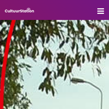
PO
VO
Kenniscentrum
Contact
Mijn CultuurStation
Over Cultuurstation
Nieuws