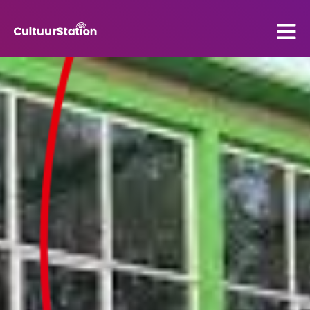
PO
VO
Kenniscentrum
Contact
Mijn CultuurStation
Over Cultuurstation
Nieuws