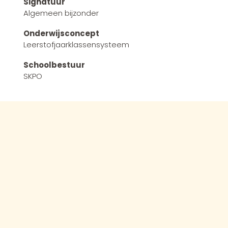
Signatuur
Algemeen bijzonder
Onderwijsconcept
Leerstofjaarklassensysteem
Schoolbestuur
SKPO
Openbare documenten
Schoolgids 24-25
Contact