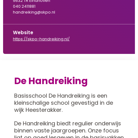
5632 TR Eindhoven
040 2411881
handreiking@skpo.nl
Website
https://skpo-handreiking.nl/
De Handreiking
Basisschool De Handreiking is een
kleinschalige school gevestigd in de
wijk Heesterakker.
De Handreiking biedt regulier onderwijs
binnen vaste jaargroepen. Onze focus
ligt op goed lesgeven in de basisvakken