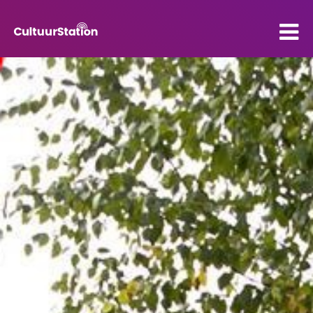
PO
VO
Kenniscentrum
Contact
Mijn CultuurStation
Over Cultuurstation
Nieuws