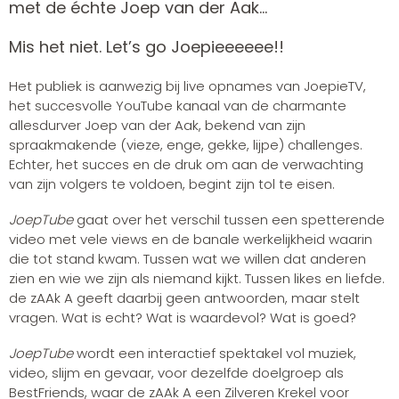
met de échte Joep van der Aak…
Mis het niet. Let’s go Joepieeeeee!!
Het publiek is aanwezig bij live opnames van JoepieTV,
het succesvolle YouTube kanaal van de charmante
allesdurver Joep van der Aak, bekend van zijn
spraakmakende (vieze, enge, gekke, lijpe) challenges.
Echter, het succes en de druk om aan de verwachting
van zijn volgers te voldoen, begint zijn tol te eisen.
JoepTube
gaat over het verschil tussen een spetterende
video met vele views en de banale werkelijkheid waarin
die tot stand kwam. Tussen wat we willen dat anderen
zien en wie we zijn als niemand kijkt. Tussen likes en liefde.
de zAAk A geeft daarbij geen antwoorden, maar stelt
vragen. Wat is echt? Wat is waardevol? Wat is goed?
JoepTube
wordt een interactief spektakel vol muziek,
video, slijm en gevaar, voor dezelfde doelgroep als
BestFriends, waar de zAAk A een Zilveren Krekel voor