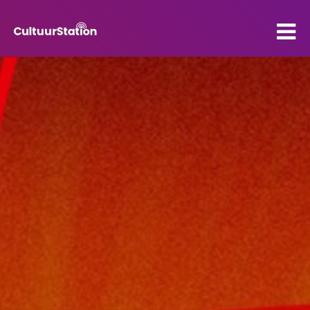
PO
VO
Kenniscentrum
Contact
Mijn CultuurStation
Over Cultuurstation
Nieuws