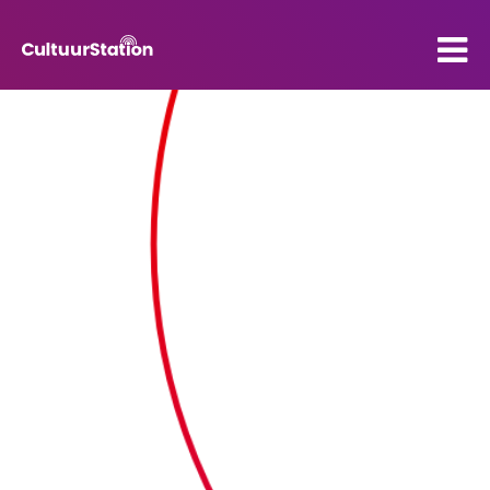
PO
VO
Kenniscentrum
Contact
Mijn CultuurStation
Over Cultuurstation
Nieuws