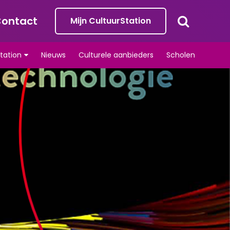
ontact
Mijn CultuurStation
tation
Nieuws
Culturele aanbieders
Scholen