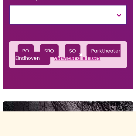
PO
SBO
SO
Parktheater
Eindhoven
verwijder alle filters