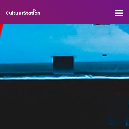
PO
VO
Kenniscentrum
Contact
Mijn CultuurStation
Over Cultuurstation
Nieuws