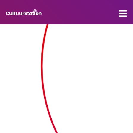
PO
VO
Kenniscentrum
Contact
Mijn CultuurStation
Over Cultuurstation
Nieuws