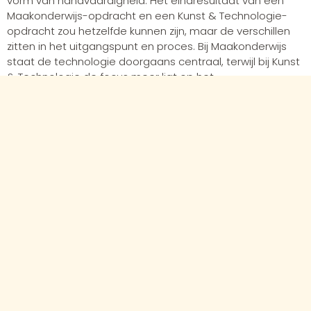
vorm van handvaardigheid. Het eindresultaat van een
Maakonderwijs-opdracht en een Kunst & Technologie-
opdracht zou hetzelfde kunnen zijn, maar de verschillen
zitten in het uitgangspunt en proces. Bij Maakonderwijs
staat de technologie doorgaans centraal, terwijl bij Kunst
& Technologie de focus meer ligt op het
denkproces.
Meer over
Maakonderwijs:
https://makereducation.nl/over-
makereducation/maakonderwijs
.
Regie over technologie
Het is belangrijker dan ooit dat kinderen niet verdwalen
binnen alle mogelijkheden en risico’s van technologie.
Laten we hun een set van vaardigheden aanreiken -
waaronder creatief, kritisch denken en onderzoeken - die
hen in staat stelt de regie te nemen over technologieën
van nu en de verre toekomst. En daar vooral ook plezier
aan te beleven!