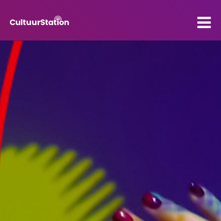
PO
VO
Kenniscentrum
Contact
Mijn CultuurStation
Over Cultuurstation
Nieuws