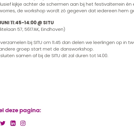
lusief kijkje achter de schermen aan bij het festivalterrein é
worries, de workshop wordt zó gegeven dat iedereen hem g
JUNI 11:45-14:00 @ SITU
ilitelaan 57, 5617AK, Eindhoven)
verzamelen bij SITU om 11.45 dan delen we leerlingen op in
andere groep start met de dansworkshop.
sluiten samen af bij de SITU dit zal duren tot 14.00.
el deze pagina: