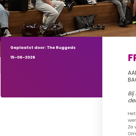
Geplaatst door: The Ruggeds
F
15-06-2026
AA
BA
Bi
de
Het
wer
Ze 
Om 