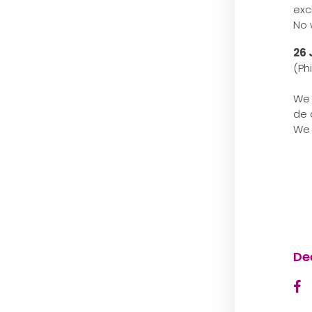
exc
No 
26 
(Ph
We 
de 
We 
De