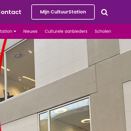
ontact
Mijn CultuurStation
tation
Nieuws
Culturele aanbieders
Scholen