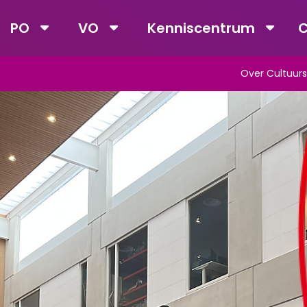
PO
VO
Kenniscentrum
C
Over Cultuurs