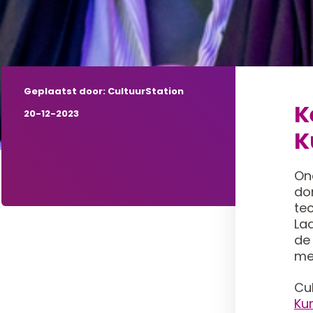
Geplaatst door: CultuurStation
K
20-12-2023
K
On
do
tec
Laa
de
me
Cul
Ku