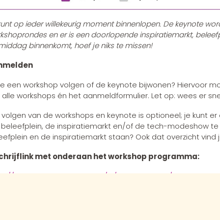
kunt op ieder willekeurig moment binnenlopen. De keynote word
kshoprondes en er is een doorlopende inspiratiemarkt, beleef
middag binnenkomt, hoef je niks te missen!
nmelden
 je een workshop volgen of de keynote bijwonen? Hiervoor moe
 alle workshops én het aanmeldformulier. Let op: wees er sne
 volgen van de workshops en keynote is optioneel; je kunt 
 beleefplein, de inspiratiemarkt en/of de tech-modeshow te
eefplein en de inspiratiemarkt staan? Ook dat overzicht vi
chrijflink met onderaan het workshop programma:
ps://brainporteindhoven.com/nl/evenementen/kennisfestiva
htstreeks naar het volledige programma:
nisfestival Onderwijs & Technologie 2024 (brainporteindhov