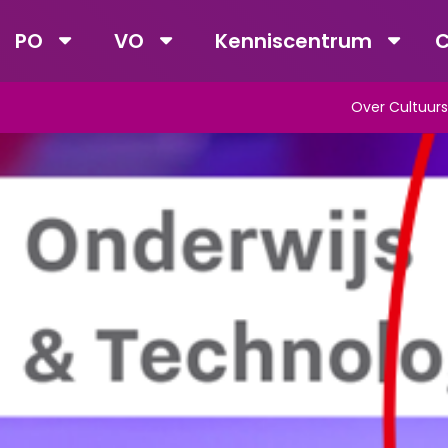
PO
VO
Kenniscentrum
C
Over Cultuurs