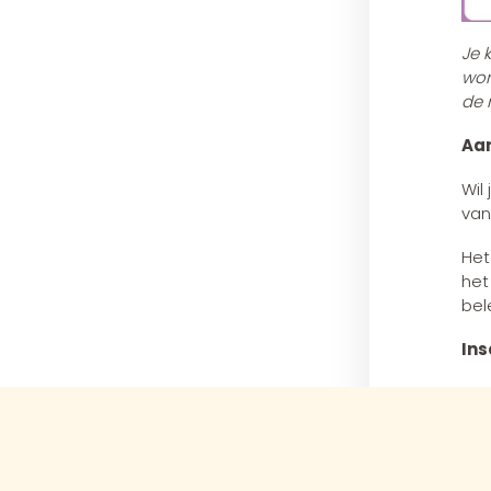
Je 
wor
de 
Aa
Wil
van
Het
het
bel
Ins
htt
Rec
Ken