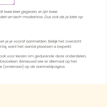
t twee keer gegeven, er zijn twee
plein en tech-modeshow. Dus ook als je later op
t je je vooraf aanmelden. Bekijk het overzicht
l bij, want het aantal plaatsen is beperkt.
er ook voor kiezen om gedurende deze onderdelen,
 bezoeken. Benieuwd wie er allemaal op het
nd je (onderaan) op de aanmeldpagina.
l-onderwijs-technologie
en.com)