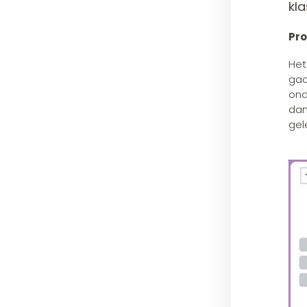
kla
Pr
Het
gaa
ond
dan
gel