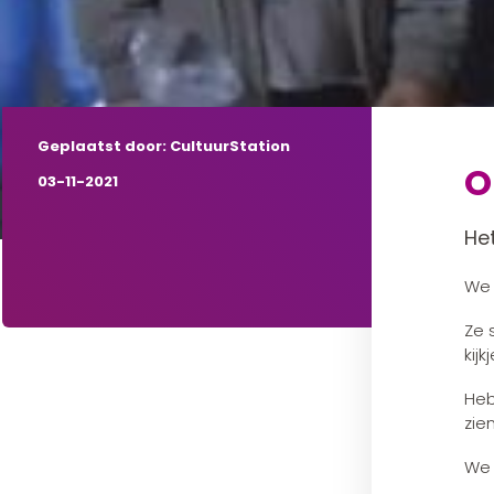
Geplaatst door: CultuurStation
O
03-11-2021
Het
We 
Ze 
kij
Heb
zie
We 