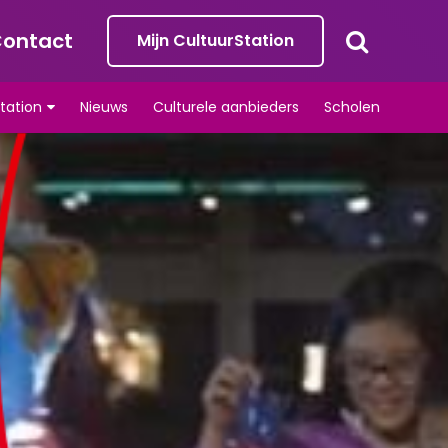
ontact
Mijn CultuurStation
tation
Nieuws
Culturele aanbieders
Scholen