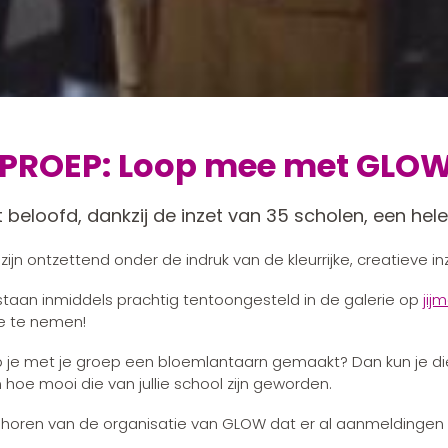
PROEP: Loop mee met GLOW
 beloofd, dankzij de inzet van 35 scholen, een hel
zijn ontzettend onder de indruk van de kleurrijke, creatieve
staan inmiddels prachtig tentoongesteld in de galerie op
jij
kje te nemen!
 je met je groep een bloemlantaarn gemaakt? Dan kun je die
n hoe mooi die van jullie school zijn geworden.
horen van de organisatie van GLOW dat er al aanmeldingen