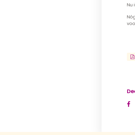
Nu 
Nóg
voo
De