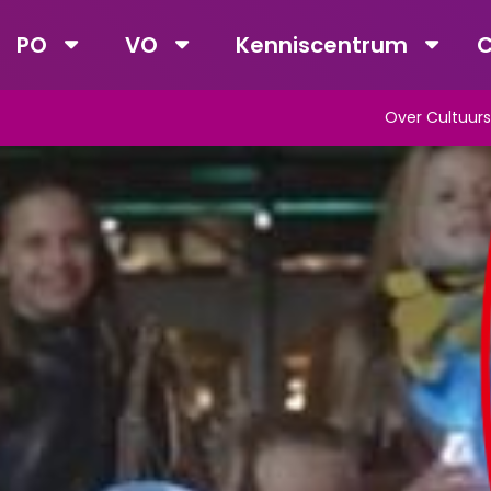
PO
VO
Kenniscentrum
C
Over Cultuurs