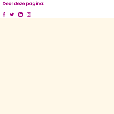
Deel deze pagina:
Contact
Torenallee 20 (Gebouw Videolab)
5617 BC Eindhoven
info@cultuurstation.nl
Overig