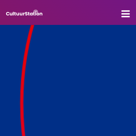
PO
VO
Kenniscentrum
Contact
Mijn CultuurStation
Over Cultuurstation
Nieuws