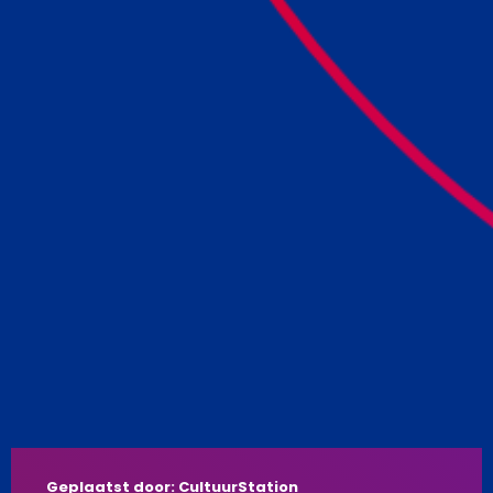
Geplaatst door: CultuurStation