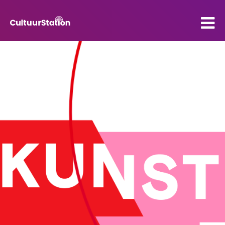
PO
VO
Kenniscentrum
Contact
Mijn CultuurStation
Over Cultuurstation
Nieuws