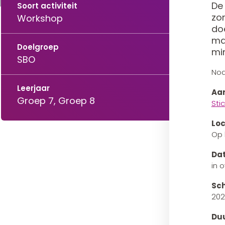
De 
Soort activiteit
zor
Workshop
do
ma
Doelgroep
min
SBO
Nod
Leerjaar
Aan
Groep 7, Groep 8
Sti
Loc
Op 
Da
in 
Sch
202
Du