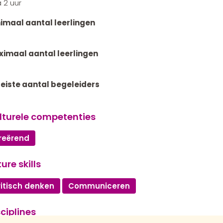
a 2 uur
imaal aantal leerlingen
imaal aantal leerlingen
eiste aantal begeleiders
lturele competenties
reërend
ure skills
ritisch denken
Communiceren
ciplines