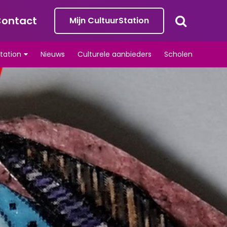
ontact
Mijn CultuurStation
tation
Nieuws
Culturele aanbieders
Scholen