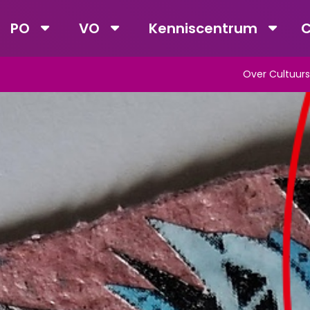
PO
VO
Kenniscentrum
C
Over Cultuurs