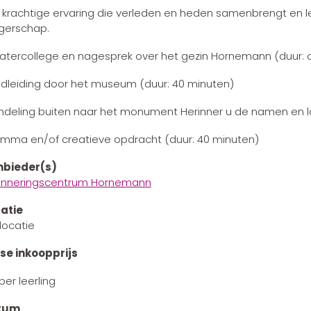
 krachtige ervaring die verleden en heden samenbrengt en l
gerschap.
atercollege en nagesprek over het gezin Hornemann (duur:
dleiding door het museum (duur: 40 minuten)
deling buiten naar het monument Herinner u de namen en la
emma en/of creatieve opdracht (duur: 40 minuten)
bieder(s)
inneringscentrum Hornemann
atie
locatie
se inkoopprijs
per leerling
tum