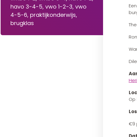
Een
havo 3-4-5, vwo 1-2-3, vwo
bur
4-5-6, praktijkonderwijs,
brugklas
The
Ron
Wan
Dil
Aan
Her
Loc
Op 
Los
€9 
Da