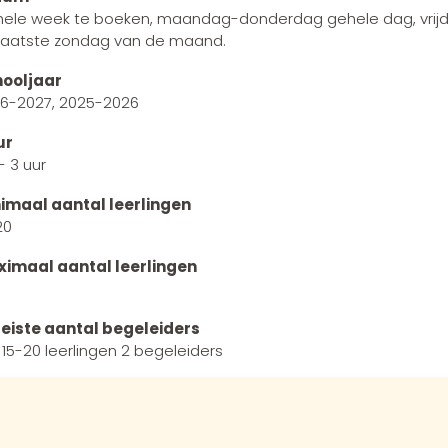
ele week te boeken, maandag-donderdag gehele dag, vrijdag
laatste zondag van de maand.
ooljaar
6-2027, 2025-2026
ur
- 3 uur
imaal aantal leerlingen
20
imaal aantal leerlingen
eiste aantal begeleiders
 15-20 leerlingen 2 begeleiders
lturele competenties
eflectief