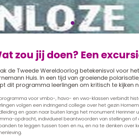
at zou jij doen? Een excurs
ak de Tweede Wereldoorlog betekenisvol voor he
nemann Huis. In een tijd van groeiende polarisatie
pt dit programma leerlingen om kritisch te kijken 
 programma voor vmbo-, havo- en vwo-klassen verbindt hist
rlingen volgen een indringend college over het gezin Horn
dleiding en gaan naar buiten langs het monument Herinner u
emma-opdracht, individueel beantwoorden van stellingen of
banden te leggen tussen toen en nu, en na te denken over keu
enleving.