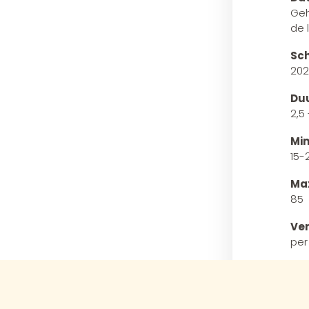
Geh
de 
Sch
202
Du
2,5 
Min
15-
Max
85
Ver
per
Cu
R