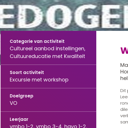
Categorie van activiteit
W
Cultureel aanbod instellingen,
Cultuureducatie met Kwaliteit
Ma
Hor
Soort activiteit
hel
Excursie met workshop
Dit
Doelgroep
Lee
VO
ron
dil
ver
Leerjaar
sam
vmbo 1-2, vmbo 3-4, havo 1-2,