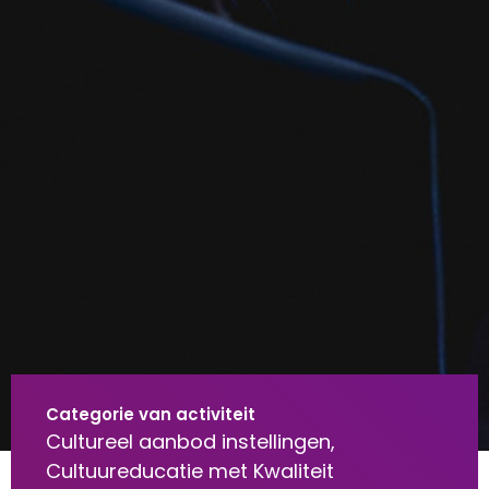
Categorie van activiteit
Cultureel aanbod instellingen,
Cultuureducatie met Kwaliteit