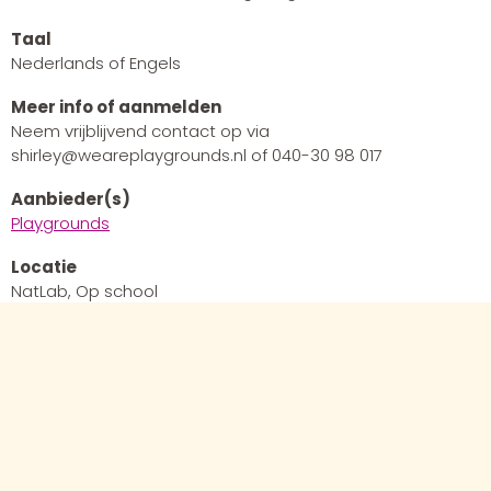
Taal
Nederlands of Engels
Meer info of aanmelden
Neem vrijblijvend contact op via
shirley@weareplaygrounds.nl of 040-30 98 017
Aanbieder(s)
Playgrounds
Locatie
NatLab, Op school
Losse inkoopprijs
Afhankelijk van gewenste duur van het programma en
aantal deelnemers/klassen
Datum
In overleg