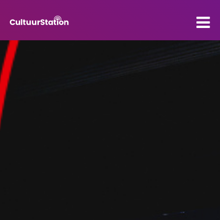
PO
VO
Kenniscentrum
Contact
Mijn CultuurStation
Over Cultuurstation
Nieuws