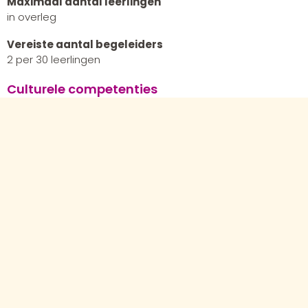
Maximaal aantal leerlingen
in overleg
Vereiste aantal begeleiders
2 per 30 leerlingen
Culturele competenties
Creërend
Receptief
Passend bij stedelijke projecten
Dutch Design Week
Glow
Future skills
Creativiteit
Samenwerken
Disciplines