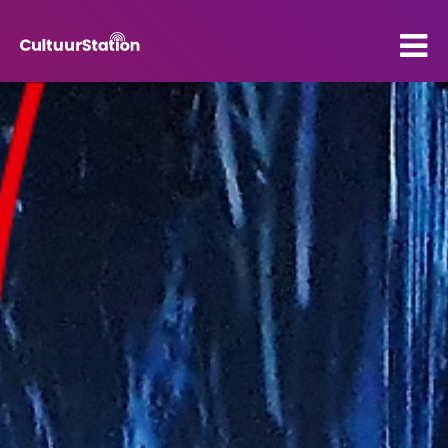
PO
VO
Kenniscentrum
Contact
Mijn CultuurStation
Over Cultuurstation
Nieuws