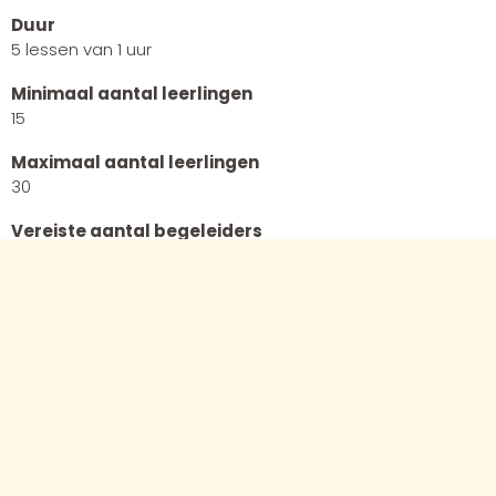
Duur
5 lessen van 1 uur
Minimaal aantal leerlingen
15
Maximaal aantal leerlingen
30
Vereiste aantal begeleiders
1
Culturele competenties
Creërend
Receptief
Future skills
Creativiteit
Samenwerken