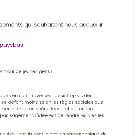
ssements qui souhaitent nous accueillir
/paysbas
'Amour de jeunes gens !
es en sont traversés : désir trop vif, désir
et se défont moins selon les règles sociales que
er, la mise en scène laisse affleurer une
 pas sagement. L'idée est de rendre visibles les
.
s qui roulent. Ils sont le cœur scénographique du