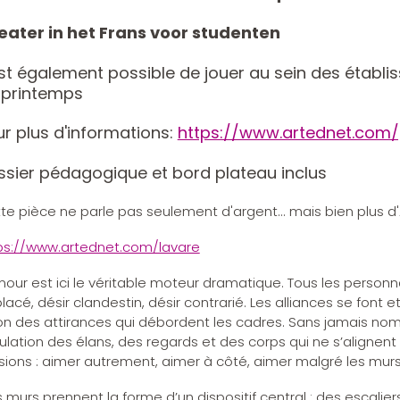
eater in het Frans voor studenten
est également possible de jouer au sein des établi
 printemps
r plus d'informations:
https://www.artednet.com
ssier pédagogique et bord plateau inclus
te pièce ne parle pas seulement d'argent... mais bien plus d
ps://www.artednet.com/lavare
mour est ici le véritable moteur dramatique. Tous les personnag
lacé, désir clandestin, désir contrarié. Les alliances se font 
on des attirances qui débordent les cadres. Sans jamais nomm
culation des élans, des regards et des corps qui ne s’alignent
sions : aimer autrement, aimer à côté, aimer malgré les murs
 murs prennent la forme d’un dispositif central : des escalier