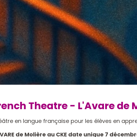
rench Theatre - L'Avare de 
éâtre en langue française pour les élèves en appr
AVARE de Molière au CKE date unique 7 décembr