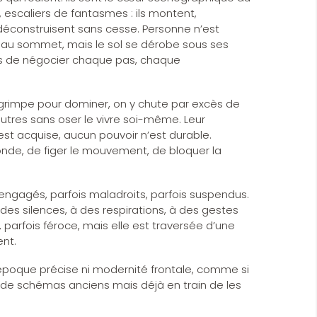
 escaliers de fantasmes : ils montent,
e déconstruisent sans cesse. Personne n’est
 au sommet, mais le sol se dérobe sous ses
gés de négocier chaque pas, chaque
 grimpe pour dominer, on y chute par excès de
autres sans oser le vivre soi-même. Leur
t acquise, aucun pouvoir n’est durable.
onde, de figer le mouvement, de bloquer la
t engagés, parfois maladroits, parfois suspendus.
des silences, à des respirations, à des gestes
 parfois féroce, mais elle est traversée d’une
ent.
époque précise ni modernité frontale, comme si
de schémas anciens mais déjà en train de les