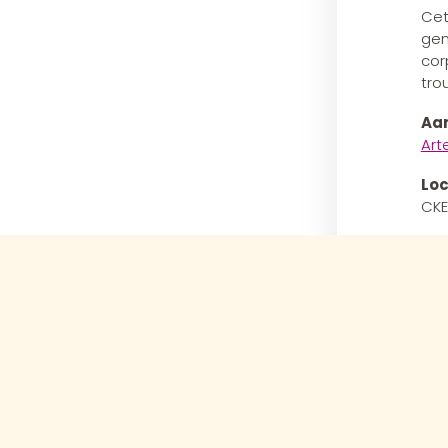
Cet
gen
cor
tro
Aan
Art
Loc
CKE
Los
€14
Da
7/1
Sch
202