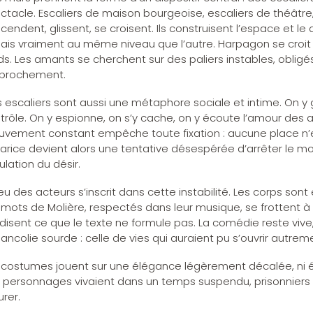
ctacle. Escaliers de maison bourgeoise, escaliers de théâtre,
cendent, glissent, se croisent. Ils construisent l’espace et l
ais vraiment au même niveau que l’autre. Harpagon se croit
ds. Les amants se cherchent sur des paliers instables, obli
prochement.
 escaliers sont aussi une métaphore sociale et intime. On y
trôle. On y espionne, on s’y cache, on y écoute l’amour des 
vement constant empêche toute fixation : aucune place n’es
varice devient alors une tentative désespérée d’arrêter le m
ulation du désir.
jeu des acteurs s’inscrit dans cette instabilité. Les corps son
 mots de Molière, respectés dans leur musique, se frottent à 
 disent ce que le texte ne formule pas. La comédie reste vive,
ancolie sourde : celle de vies qui auraient pu s’ouvrir autrem
 costumes jouent sur une élégance légèrement décalée, ni 
 personnages vivaient dans un temps suspendu, prisonniers 
urer.