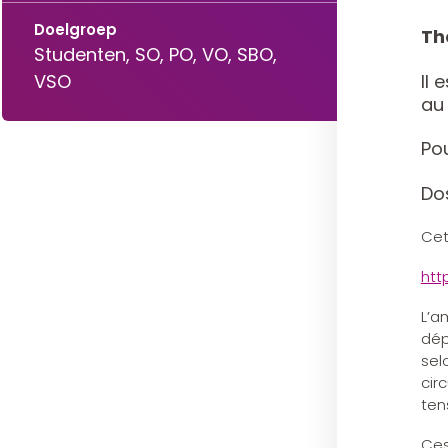
Doelgroep
Th
Studenten, SO, PO, VO, SBO,
Il 
VSO
au
Pou
Do
Cet
htt
L’a
dép
sel
cir
ten
Ces