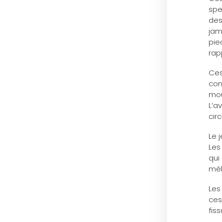
spe
des
jam
pie
rap
Ces
con
mou
L’a
circ
Le 
Les
qui
mél
Les
ces
fiss