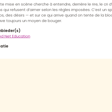
te mise en scène cherche à entendre, derrière le rire, le cri
s qui refusent d’aimer selon les règles imposées. C’est un spe
ps, des désirs — et sur ce qui arrive quand on tente de la bloq
uve toujours un moyen de bouger.
bieder(s)
ed Net Education
atie
se inkoopprijs
tum
2/2026
ooljaar
6-2027