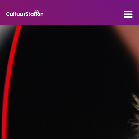
PO
VO
Kenniscentrum
Contact
Mijn CultuurStation
Over Cultuurstation
Nieuws