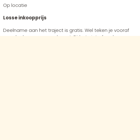
Op locatie
Losse inkoopprijs
Deelname aan het traject is gratis. Wel teken je vooraf
een deelnameovereenkomst. Bij het niet afronden van
het traject kunnen kosten in rekening worden gebracht.
Datum
1 september 2026 t/m 28 februari 2027
Schooljaar
2026-2027
Disciplines
Film & Fotografie