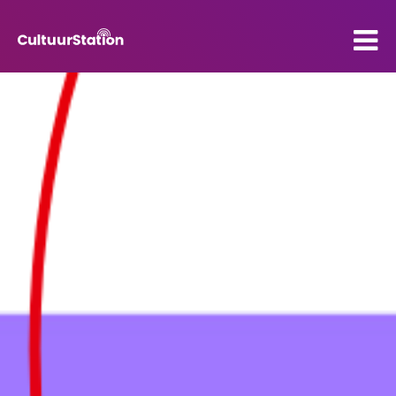
PO
VO
Kenniscentrum
Contact
Mijn CultuurStation
Over Cultuurstation
Nieuws